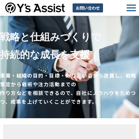
お問い合わせ
サービス一覧
戦略と仕組みづくりで
利用規約（出展企業）
持続的な成長
を支援
事業・組織の目的・目標・ありたい姿から逆算し、戦略
策定から戦術や注力活動までの
作り方などを相談できるので、自社にノウハウをためつ
つ、成果を上げていくことができます。