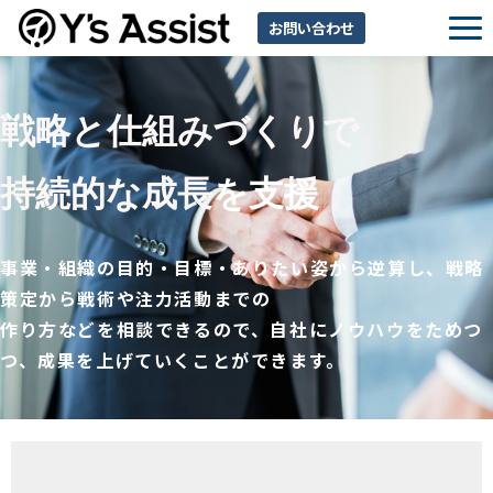
お問い合わせ
サービス一覧
戦略と仕組みづくりで
利用規約（出展企業）
持続的な成長
を支援
事業・組織の目的・目標・ありたい姿から逆算し、戦略
策定から戦術や注力活動までの
作り方などを相談できるので、自社にノウハウをためつ
つ、成果を上げていくことができます。