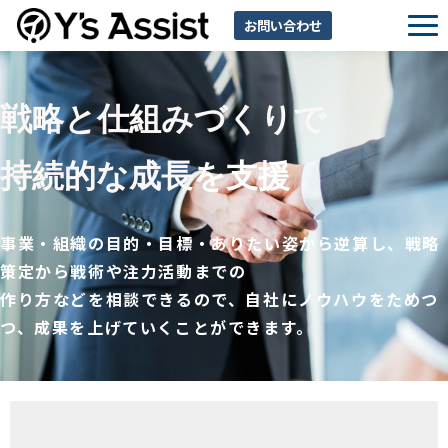
お問い合わせ
サービス一覧
戦略と仕組みづくりで
利用規約（出展企業）
持続的な成長
を支援
事業・組織の目的・目標・ありたい姿から逆算し、戦略
策定から戦術や注力活動までの
作り方などを相談できるので、自社にノウハウをためつ
つ、成果を上げていくことができます。